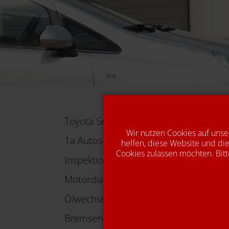
Toyota Service
Wir nutzen Cookies auf unse
1a Autoservice für alle Marken
helfen, diese Website und die
Cookies zulassen möchten. Bitt
Inspektion
Motordiagnose
Ölwechsel
Bremsen