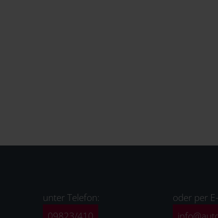
unter Telefon:
oder per E-
09823/410
info@aut