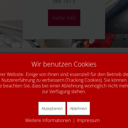
seit 1973
mehr Info
Unsere Leistungen
Wir benutzen Cookies
Unfallinstandsetzung
rer Website. Einige von ihnen sind essenziell für den Betrieb d
Autoglas
 Nutzererfahrung zu verbessern (Tracking Cookies). Sie können 
e beachten Sie, dass bei einer Ablehnung womöglich nicht mehr 
Abgas-Kat
zur Verfügung stehen.
SaisonChecks
Akzeptieren
Ablehnen
Komfortzubehör
Weitere Informationen
|
Impressum
Kundenersatzfahrzeug