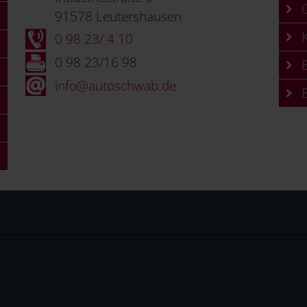
C
91578 Leutershausen
K
0 98 23/ 4 10
0 98 23/16 98
B
info@autoschwab.de
B