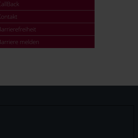
allBack
ontakt
arrierefreiheit
arriere melden