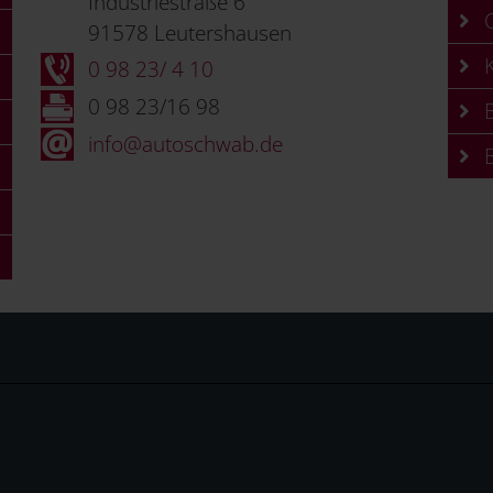
Industriestraße 6
C
91578 Leutershausen
K
0 98 23/ 4 10
0 98 23/16 98
B
info@autoschwab.de
B