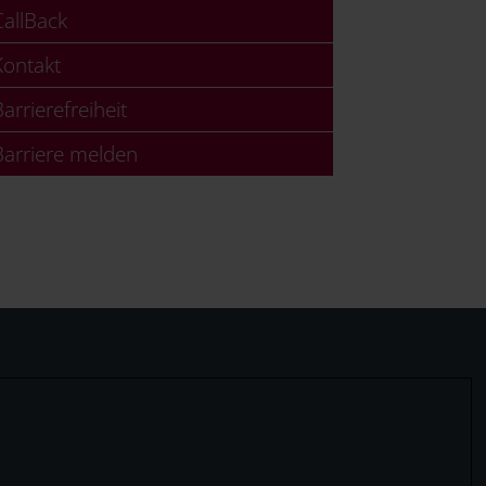
allBack
ontakt
arrierefreiheit
arriere melden