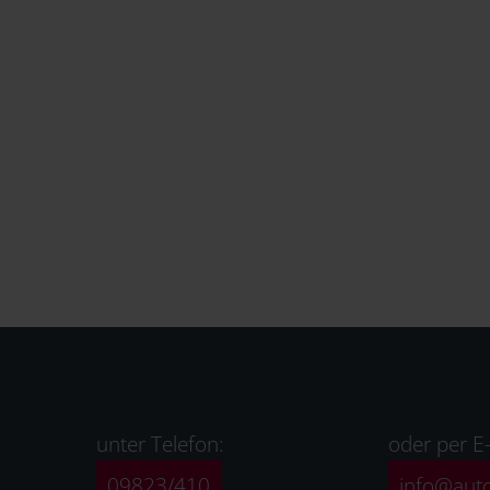
unter Telefon:
oder per E-
09823/410
info@aut