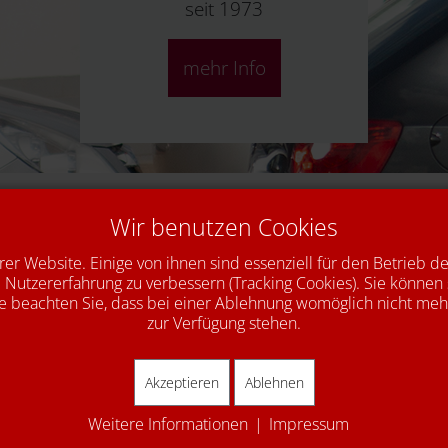
seit 1973
mehr Info
Unsere Leistungen
Wir benutzen Cookies
Unfallinstandsetzung
rer Website. Einige von ihnen sind essenziell für den Betrieb d
Autoglas
 Nutzererfahrung zu verbessern (Tracking Cookies). Sie können 
e beachten Sie, dass bei einer Ablehnung womöglich nicht mehr 
Abgas-Kat
zur Verfügung stehen.
SaisonChecks
Akzeptieren
Ablehnen
Komfortzubehör
Weitere Informationen
|
Impressum
Kundenersatzfahrzeug