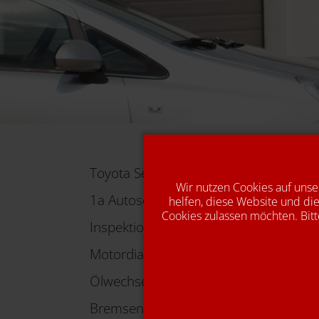
Toyota Service
Wir nutzen Cookies auf unse
1a Autoservice für alle Marken
helfen, diese Website und die
Cookies zulassen möchten. Bitt
Inspektion
Motordiagnose
Ölwechsel
Bremsen