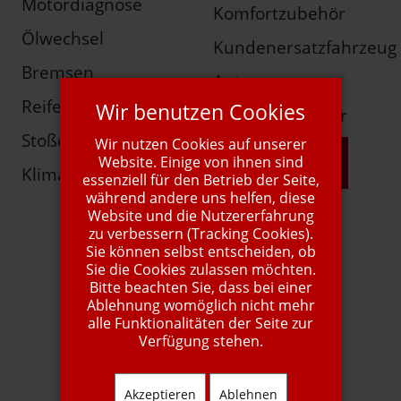
Motordiagnose
Komfortzubehör
Ölwechsel
Kundenersatzfahrzeug
Bremsen
Autogas
Reifen
Wir benutzen Cookies
Young-/Oldtimer
Stoßdämpfer
Wir nutzen Cookies auf unserer
mehr Info
Website. Einige von ihnen sind
Klimaservice
essenziell für den Betrieb der Seite,
während andere uns helfen, diese
Website und die Nutzererfahrung
zu verbessern (Tracking Cookies).
Sie können selbst entscheiden, ob
Sie die Cookies zulassen möchten.
Bitte beachten Sie, dass bei einer
Ablehnung womöglich nicht mehr
alle Funktionalitäten der Seite zur
Verfügung stehen.
1A Autoservice
Akzeptieren
Ablehnen