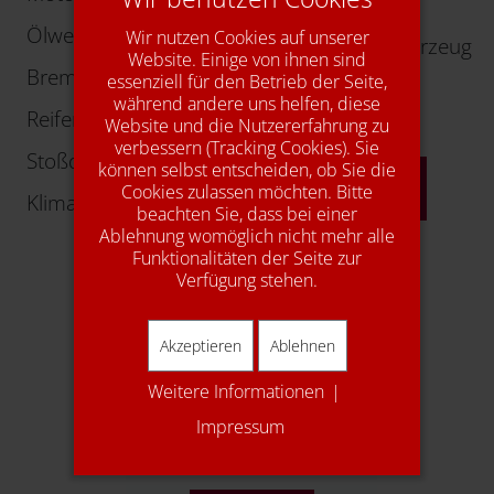
Komfortzubehör
Ölwechsel
Wir nutzen Cookies auf unserer
Kundenersatzfahrzeug
Website. Einige von ihnen sind
Bremsen
essenziell für den Betrieb der Seite,
Autogas
während andere uns helfen, diese
Reifen
Website und die Nutzererfahrung zu
Young-/Oldtimer
verbessern (Tracking Cookies). Sie
Stoßdämpfer
können selbst entscheiden, ob Sie die
mehr Info
Cookies zulassen möchten. Bitte
Klimaservice
beachten Sie, dass bei einer
Ablehnung womöglich nicht mehr alle
Funktionalitäten der Seite zur
Verfügung stehen.
Akzeptieren
Ablehnen
Weitere Informationen
|
Impressum
1A Autoservice