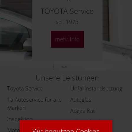
TOYOTA Service
seit 1973
mehr Info
Unsere Leistungen
Toyota Service
Unfallinstandsetzung
1a Autoservice für alle
Autoglas
Marken
Abgas-Kat
Inspektion
SaisonChecks
Motordiagnose
Wir benutzen Cookies