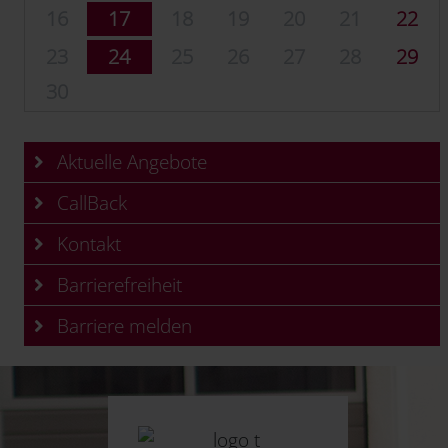
16
17
18
19
20
21
22
23
24
25
26
27
28
29
30
Aktuelle Angebote
CallBack
Kontakt
Barrierefreiheit
Barriere melden