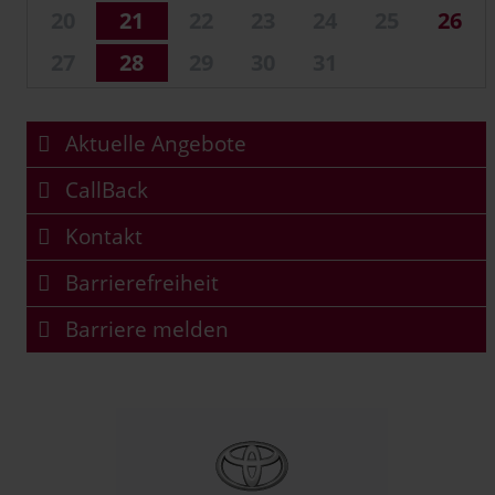
20
21
22
23
24
25
26
27
28
29
30
31
Aktuelle Angebote
CallBack
Kontakt
Barrierefreiheit
Barriere melden