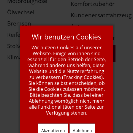
Motordiagnose
Komfortzubehör
Ölwechsel
Kundenersatzfahrzeug
Bremsen
Autogas
Reifen
Wir benutzen Cookies
Young-/Oldtimer
Stoßdämpfer
Wir nutzen Cookies auf unserer
mehr Info
Website. Einige von ihnen sind
Klimaservice
essenziell für den Betrieb der Seite,
während andere uns helfen, diese
Website und die Nutzererfahrung
zu verbessern (Tracking Cookies).
Sie können selbst entscheiden, ob
Sie die Cookies zulassen möchten.
Bitte beachten Sie, dass bei einer
Ablehnung womöglich nicht mehr
alle Funktionalitäten der Seite zur
Verfügung stehen.
1A Autoservice
Akzeptieren
Ablehnen