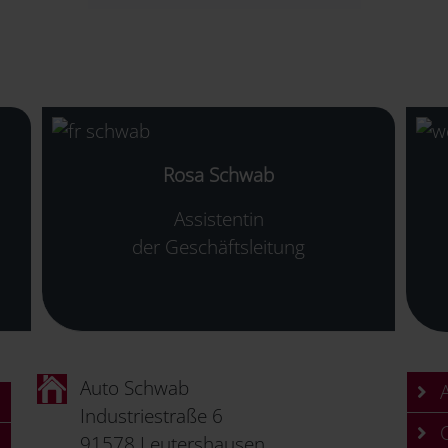
Rosa Schwab
Assistentin
der Geschäftsleitung
Auto Schwab
A
Industriestraße 6
C
91578 Leutershausen