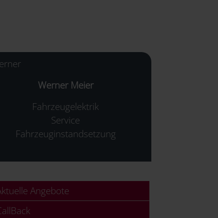
Werner Meier
Fahrzeugelektrik
Service
Fahrzeuginstandsetzung
ktuelle Angebote
allBack