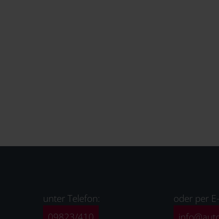
unter Telefon:
oder per E-
09823/410
info@aut