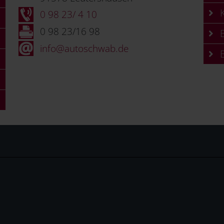
K
0 98 23/ 4 10
0 98 23/16 98
B
info@autoschwab.de
B