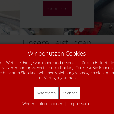
mehr Info
Unsere Leistungen
Wir benutzen Cookies
Unfallinstandsetzung
Autoglas
rer Website. Einige von ihnen sind essenziell für den Betrieb d
 Nutzererfahrung zu verbessern (Tracking Cookies). Sie können 
Abgas-Kat
e beachten Sie, dass bei einer Ablehnung womöglich nicht mehr 
zur Verfügung stehen.
SaisonChecks
Komfortzubehör
Akzeptieren
Ablehnen
Kundenersatzfahrzeug
Weitere Informationen
|
Impressum
Autogas