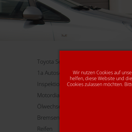
Toyota Service
1a Autoservice für alle Marken
Wir nutzen Cookies auf unse
helfen, diese Website und die
Inspektion
Cookies zulassen möchten. Bitt
Motordiagnose
Ölwechsel
Bremsen
Reifen