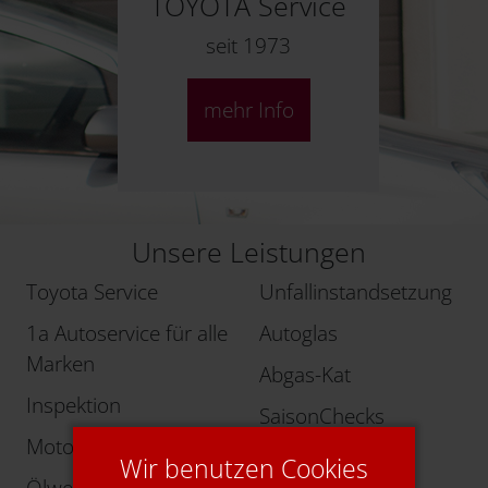
TOYOTA Service
seit 1973
mehr Info
Unsere Leistungen
Toyota Service
Unfallinstandsetzung
1a Autoservice für alle
Autoglas
Marken
Abgas-Kat
Inspektion
SaisonChecks
Motordiagnose
Komfortzubehör
Wir benutzen Cookies
Ölwechsel