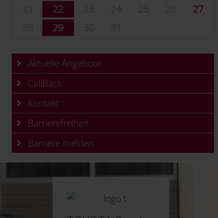
21
22
23
24
25
26
27
28
29
30
31
Aktuelle Angebote
CallBack
Kontakt
Barrierefreiheit
Barriere melden