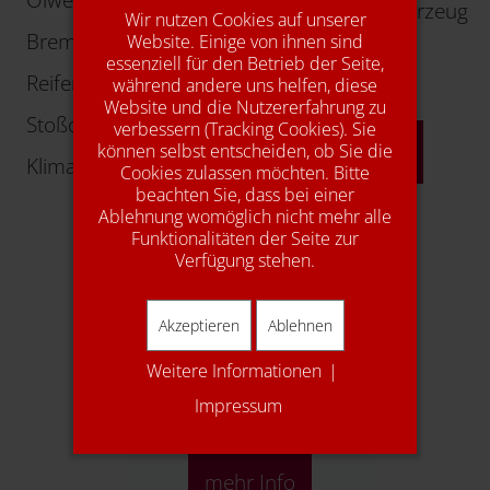
Kundenersatzfahrzeug
Wir nutzen Cookies auf unserer
Bremsen
Website. Einige von ihnen sind
Autogas
essenziell für den Betrieb der Seite,
Reifen
während andere uns helfen, diese
Young-/Oldtimer
Website und die Nutzererfahrung zu
Stoßdämpfer
verbessern (Tracking Cookies). Sie
mehr Info
können selbst entscheiden, ob Sie die
Klimaservice
Cookies zulassen möchten. Bitte
beachten Sie, dass bei einer
Ablehnung womöglich nicht mehr alle
Funktionalitäten der Seite zur
Verfügung stehen.
Akzeptieren
Ablehnen
Weitere Informationen
|
1A Autoservice
Impressum
mehr Info