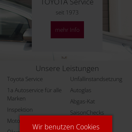
TOYOTA Service
seit 1973
mehr Info
Unsere Leistungen
Toyota Service
Unfallinstandsetzung
1a Autoservice für alle
Autoglas
Marken
Abgas-Kat
Inspektion
SaisonChecks
Motordiagnose
Komfortzubehör
Wir benutzen Cookies
Ölwechsel