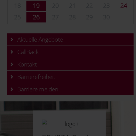
18
19
20
21
22
23
24
25
26
27
28
29
30
Aktuelle Angebote
CallBack
Kontakt
Barrierefreiheit
Barriere melden