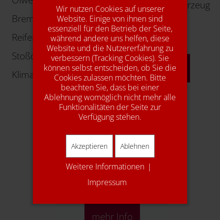
Kundenersatzfahrzeug
Wir nutzen Cookies auf unserer
Bremsen
Website. Einige von ihnen sind
Autogas
essenziell für den Betrieb der Seite,
Reifen
während andere uns helfen, diese
Young-/Oldtimer
Website und die Nutzererfahrung zu
Stoßdämpfer
verbessern (Tracking Cookies). Sie
mehr Info
können selbst entscheiden, ob Sie die
Klimaservice
Cookies zulassen möchten. Bitte
beachten Sie, dass bei einer
Ablehnung womöglich nicht mehr alle
Funktionalitäten der Seite zur
Verfügung stehen.
Akzeptieren
Ablehnen
Weitere Informationen
|
1A Autoservice
Impressum
mehr Info